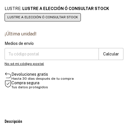
LUSTRE:
LUSTRE A ELECCIÓN Ó CONSULTAR STOCK
LUSTRE A ELECCIÓN Ó CONSULTAR STOCK
¡Última unidad!
Medios de envío
Entregas para el CP:
Cambiar CP
Calcular
No sé mi código postal
Devoluciones gratis
Hasta 30 días después de tu compra
Compra segura
Tus datos protegidos
Descripción