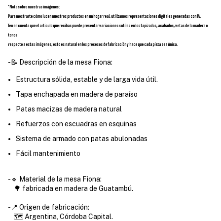
*Nota sobre nuestras imágenes:
Para mostrarte cómo lucen nuestros productos en un hogar real, utilizamos representaciones digitales generadas con IA.
Ten en cuenta que el artículo que recibas puede presentar variaciones sutiles en los tapizados, acabados, vetas de la madera o
tonos
respecto a estas imágenes; esto es natural en los procesos de fabricación y hace que cada pieza sea única.
-📝 Descripción de la mesa Fiona:
Estructura sólida, estable y de larga vida útil.
Tapa enchapada en madera de paraíso
Patas macizas de madera natural
Refuerzos con escuadras en esquinas
Sistema de armado con patas abulonadas
Fácil mantenimiento
-🔹 Material de la mesa Fiona:
🌳 fabricada en madera de Guatambú.
-📍 Origen de fabricación:
🗺️ Argentina, Córdoba Capital.