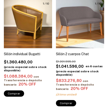
1
/
10
1
/
10
Sillón individual Bugatti
Sillón 2 cuerpos Chat
$1.360.480,00
$1.301.995,00
$1.041.596,00
$1.088.384,00
con
$833.276,80
Transferencia o depósito
con
bancario
Transferencia o depósito
bancario
Comprar
¡Última unidad!
Comprar