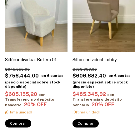
Sillón individual Botero 01
Sillón individual Lobby
$945.555,00
$758.353,00
$756.444,00
$606.682,40
$605.155,20
$485.345,92
con
con
Transferencia o depósito
Transferencia o depósito
bancario
bancario
¡Última unidad!
¡Última unidad!
Comprar
Comprar