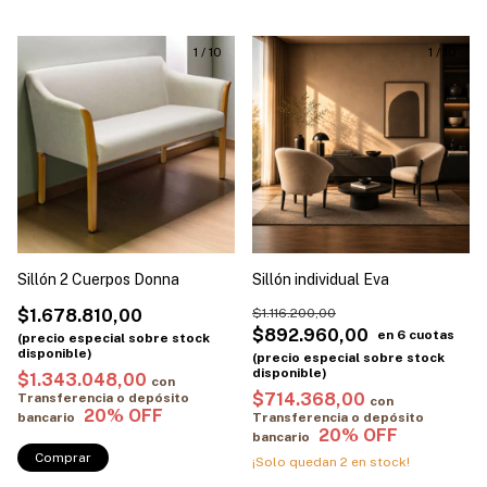
1
/
10
1
/
10
Sillón 2 Cuerpos Donna
Sillón individual Eva
$1.678.810,00
$1.116.200,00
$892.960,00
$1.343.048,00
con
$714.368,00
Transferencia o depósito
con
bancario
Transferencia o depósito
bancario
Comprar
¡Solo quedan
2
en stock!