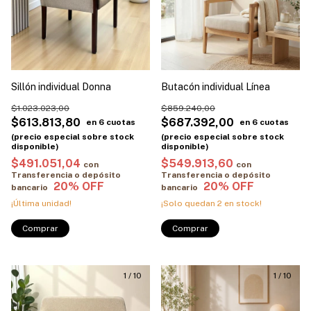
Sillón individual Donna
Butacón individual Línea
$1.023.023,00
$859.240,00
$613.813,80
$687.392,00
$491.051,04
$549.913,60
con
con
Transferencia o depósito
Transferencia o depósito
bancario
bancario
¡Última unidad!
¡Solo quedan
2
en stock!
Comprar
Comprar
1
/
10
1
/
10