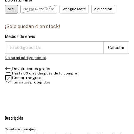
Miel
Nogal Claro Mate
Wengue Mate
a elección
¡Solo quedan
4
en stock!
Medios de envío
Entregas para el CP:
Cambiar CP
Calcular
No sé mi código postal
Devoluciones gratis
Hasta 30 días después de tu compra
Compra segura
Tus datos protegidos
Descripción
*Nota sobre nuestras imágenes: