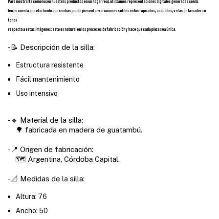
Para mostrarte cómo lucen nuestros productos en un hogar real, utilizamos representaciones digitales generadas con IA.
Ten en cuenta que el artículo que recibas puede presentar variaciones sutiles en los tapizados, acabados, vetas de la madera o
tonos
respecto a estas imágenes; esto es natural en los procesos de fabricación y hace que cada pieza sea única.
-📝 Descripción de la silla:
Estructura resistente
Fácil mantenimiento
Uso intensivo
-🔹 Material de la silla:
🌳 fabricada en madera de guatambú.
-📍 Origen de fabricación:
🗺️ Argentina, Córdoba Capital.
-📐 Medidas de la silla:
Altura: 76
Ancho: 50