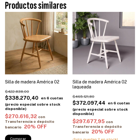
Productos similares
Silla de madera América 02
Silla de madera América 02
laqueada
$422.838,00
$465.121,80
$338.270,40
$372.097,44
$270.616,32
con
$297.677,95
Transferencia o depósito
con
Transferencia o depósito
bancario
bancario
Comprar
¡Solo quedan
2
en stock!