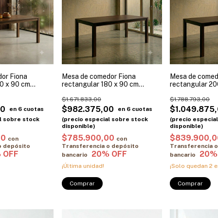
or Fiona
Mesa de comedor Fiona
Mesa de comed
80 x 90 cm
rectangular 180 x 90 cm
rectangular 20
Guatambú Promo Julio
Guatambú Prom
$1.671.833,00
$1.788.793,00
00
$982.375,00
$1.049.875
00
$785.900,00
$839.900,
con
con
o depósito
Transferencia o depósito
Transferencia o
bancario
bancario
¡Última unidad!
¡Solo quedan
2
e
Comprar
Comprar