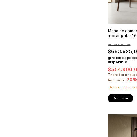
Mesa de comed
rectangular 1
Paraíso Promo 
$1.181.160,00
$693.625,
$554.900,
Transferencia 
bancario
¡Solo quedan
5
e
Comprar