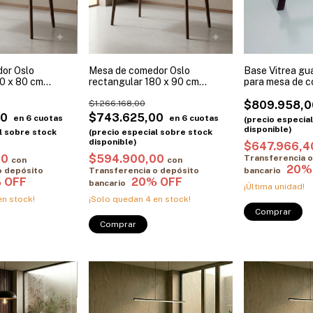
or Oslo
Mesa de comedor Oslo
Base Vitrea gu
60 x 80 cm
rectangular 180 x 90 cm
para mesa de 
Julio
Paraíso Promo Julio
$1.266.168,00
$809.958,0
00
$743.625,00
$647.966,
00
$594.900,00
Transferencia o
con
con
o depósito
Transferencia o depósito
bancario
bancario
¡Última unidad!
n stock!
¡Solo quedan
4
en stock!
Comprar
Comprar