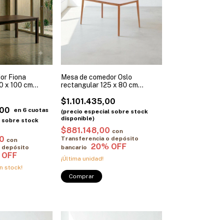
or Fiona
Mesa de comedor Oslo
0 x 100 cm
rectangular 125 x 80 cm
o Julio
Paraíso tapa laca blanca
$1.101.435,00
,00
$881.148,00
con
00
Transferencia o depósito
con
 depósito
bancario
¡Última unidad!
n stock!
Comprar