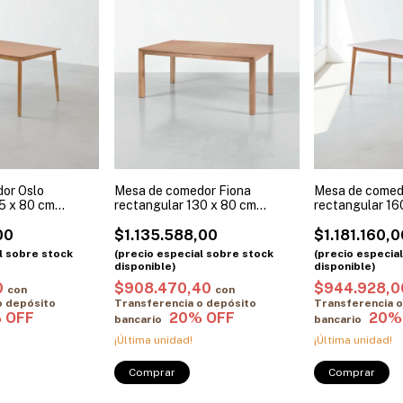
or Oslo
Mesa de comedor Fiona
Mesa de comed
5 x 80 cm
rectangular 130 x 80 cm
rectangular 16
Paraíso
Paraíso tapa l
00
$1.135.588,00
$1.181.160,0
0
$908.470,40
$944.928,
con
con
o depósito
Transferencia o depósito
Transferencia o
bancario
bancario
¡Última unidad!
¡Última unidad!
Comprar
Comprar