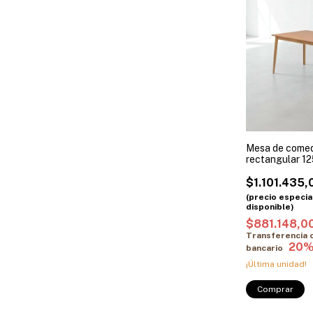
Mesa de comed
rectangular 12
Paraíso
$1.101.435,
$881.148,0
Transferencia 
bancario
¡Última unidad!
Comprar