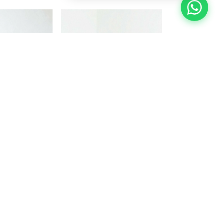
or Oslo
Mesa de comedor Fiona
0 x 90 cm
rectangular 160 x 80 cm
Guatambú
00
$1.574.895,00
,40
$1.259.916,00
con
con
 depósito
Transferencia o depósito
bancario
¡Última unidad!