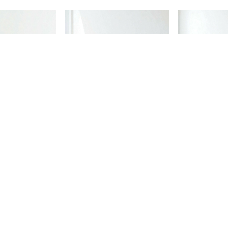
or Fiona
Mesa de comedor Oslo
Mesa de comed
30 x 80 cm
rectangular 180 x 90 cm
rectangular 18
Paraíso tapa laca blanca
Paraíso
,00
$1.266.168,00
$1.266.168,
00
$1.012.934,40
$1.012.934
con
con
o depósito
Transferencia o depósito
Transferencia o
bancario
bancario
¡Última unidad!
¡Última unidad!