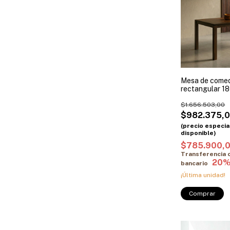
Mesa de comed
rectangular 1
Paraíso
$1.656.503,00
$982.375,
$785.900,
Transferencia 
bancario
¡Última unidad!
Comprar