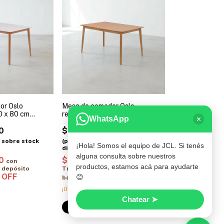
or Oslo
Mesa de comedor Oslo
0 x 80 cm
rectangular 160 x 80 cm
WhatsApp
✕
aca blanca
Paraíso
0
$1.181.160,00
¡Hola! Somos el equipo de JCL. Si tenés
alguna consulta sobre nuestros
00
$944.928,00
con
con
productos, estamos acá para ayudarte
 depósito
Transferencia o depósito
😊
bancario
¡Última unidad!
Chatear ➤
Comprar