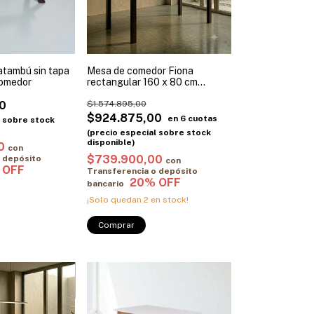
atambú sin tapa
Mesa de comedor Fiona
comedor
rectangular 160 x 80 cm
Guatambú Promo Julio
0
$1.574.895,00
$924.875,00
40
con
$739.900,00
 depósito
con
Transferencia o depósito
bancario
¡Solo quedan
2
en stock!
Comprar