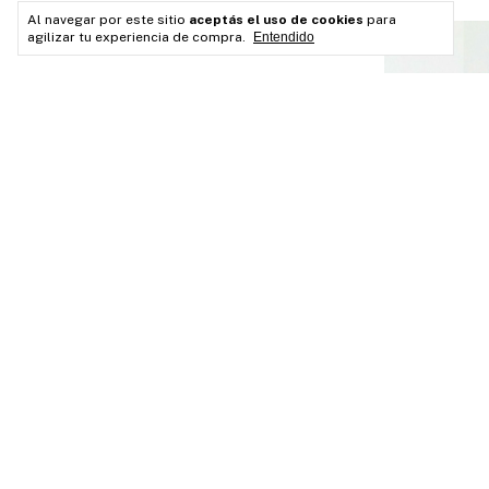
Al navegar por este sitio
aceptás el uso de cookies
para
agilizar tu experiencia de compra.
Entendido
Mesa de comed
rectangular 1
Guatambú
$1.204.525
$963.620,
Transferencia 
bancario
¡Última unidad!