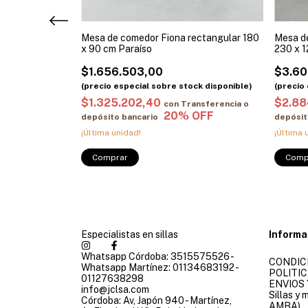
gular Núvola
Mesa de comedor Fiona rectangular 180
Mesa d
x 90 cm Paraíso
230 x 1
$1.656.503,00
$3.60
$1.325.202,40
$2.88
ansferencia o
con
Transferencia o
depósito bancario
depósit
¡Última unidad!
¡Última 
Comprar
Comp
Especialistas en sillas
Informa
Whatsapp Córdoba: 3515575526 -
CONDIC
Whatsapp Martínez: 01134683192 -
POLITIC
01127638298
ENVIOS 
info@jclsa.com
Sillas y
Córdoba: Av, Japón 940 - Martínez,
AMBA)