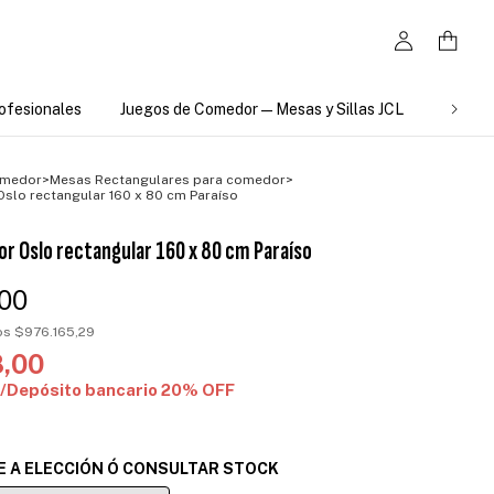
ofesionales
Juegos de Comedor — Mesas y Sillas JCL
VENTA
omedor
>
Mesas Rectangulares para comedor
>
slo rectangular 160 x 80 cm Paraíso
r Oslo rectangular 160 x 80 cm Paraíso
,00
tos
$976.165,29
8,00
E A ELECCIÓN Ó CONSULTAR STOCK