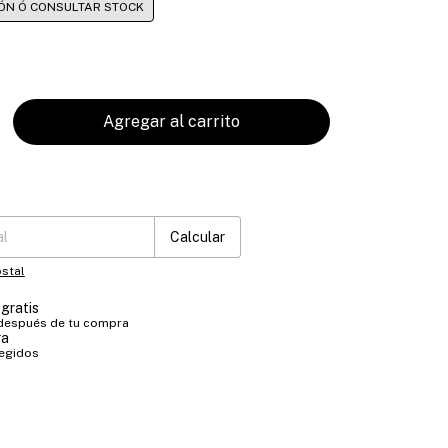
IÓN Ó CONSULTAR STOCK
:
Cambiar CP
Calcular
stal
gratis
 después de tu compra
ra
tegidos