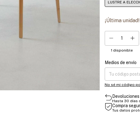
LUSTRE A ELECC
¡Última unidad!
1
disponible
Medios de envío
Entregas para el CP
No sé mi código po
Devoluciones 
Hasta 30 días
Compra segu
Tus datos pro