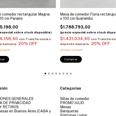
e comedor rectangular Magna
Mesa de comedor Fiona rectangu
20 cm Paraíso
x 100 cm Guatambú
5.198,00
$1.788.793,00
4.158,40
$1.431.034,40
con
Transferencia o
con
Transferen
o bancario
depósito bancario
unidad!
¡Última unidad!
rar
Comprar
ción
Categorías
IONES GENERALES
Sillas de comedor
A DE PRIVACIDAD
PROMO JULIO
Y RETIROS
Mesas
 mesas en Buenos Aires (CABA y
Banquetas
Poltronas Living