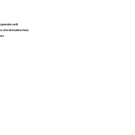
s generadas con IA.
os, vetas de la madera o tonos
nica.