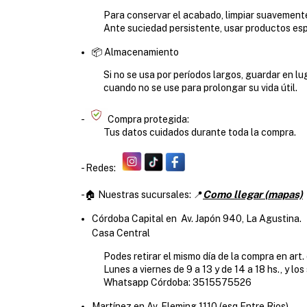
Para conservar el acabado, limpiar suavemente y
Ante suciedad persistente, usar productos espe
📦 Almacenamiento
Si no se usa por períodos largos, guardar en lug
cuando no se use para prolongar su vida útil.
-
Compra protegida:
Tus datos cuidados durante toda la compra.
- Redes:
Como llegar (mapas)
-🏠 Nuestras sucursales: 📍
Córdoba Capital en Av. Japón 940, La Agustina.
Casa Central
Podes retirar el mismo día de la compra en art. 
Lunes a viernes de 9 a 13 y de 14 a 18 hs., y los 
Whatsapp Córdoba: 3515575526
Martínez en Av. Fleming 1110 (esq.Entre Rios).