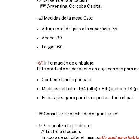
-📍 Origen de fabricación:
🗺️ Argentina, Córdoba Capital.
-📐 Medidas de la mesa Oslo:
Altura total del piso a la superficie: 75
Ancho: 80
Largo: 160
-📦
Información de embalaje:
Este producto se despacha en caja cerrada para ma
Contiene 1 mesa por caja
Medidas del bulto:
164 (alto) x 84 (ancho) x 14 (
Embalaje seguro para transporte a todo el país
-💬 Consultar disponibilidad según lustre!
-✨Personalizá tu producto:
🎨 Lustre a elección.
En caso de solicitar el mismo;
clic aqui para habl