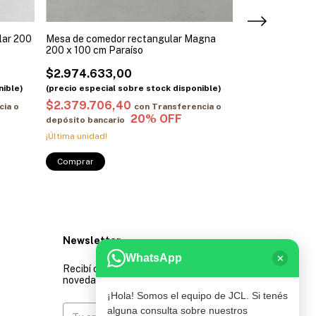
lar 200
Mesa de comedor rectangular Magna
Base Vitrea gua
200 x 100 cm Paraíso
mesa de comed
$2.974.633,00
$809.958,0
$2.379.706,40
$647.966,4
cia o
con
Transferencia o
depósito bancario
depósito bancar
¡Última unidad!
¡Última unidad!
Comprar
Comprar
Newsletter
WhatsApp
✕
Recibí ofertas exclusivas y
novedades directamente en tu email.
¡Hola! Somos el equipo de JCL. Si tenés
alguna consulta sobre nuestros