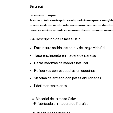
Descripción
*Nota sobre nuestras imágenes:
Para mostrarte cómo lucen nuestros productos en un hogar real, utilizamos representaciones digitale
Ten en cuenta que el artículo que recibas puede presentar variaciones sutiles en los tapizados, acabad
respecto a estas imágenes; esto es natural en los procesos de fabricación y hace que cada pieza sea ú
-📝 Descripción de la mesa Oslo:
Estructura sólida, estable y de larga vida útil.
Tapa enchapada en madera de paraíso
Patas macizas de madera natural
Refuerzos con escuadras en esquinas
Sistema de armado con patas abulonadas
Fácil mantenimiento
-🔹 Material de la mesa Oslo:
🌳 fabricada en madera de Paraíso.