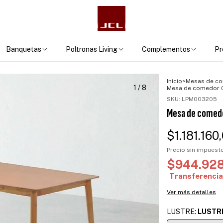
Banquetas
Poltronas Living
Complementos
Pr
Inicio
>
Mesas de c
1
/
8
Mesa de comedor O
SKU:
LPM003205
Mesa de comedo
$1.181.160
Precio sin impues
$944.92
Ver más detalles
LUSTRE:
LUSTR