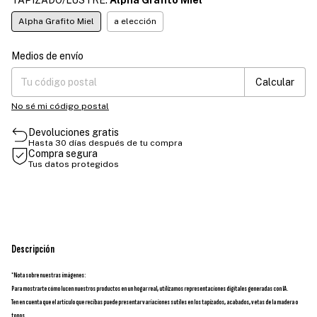
Alpha Grafito Miel
a elección
Medios de envío
Entregas para el CP:
Cambiar CP
Calcular
No sé mi código postal
Devoluciones gratis
Hasta 30 días después de tu compra
Compra segura
Tus datos protegidos
Descripción
*Nota sobre nuestras imágenes:
Para mostrarte cómo lucen nuestros productos en un hogar real, utilizamos representaciones digitales generadas con IA.
Ten en cuenta que el artículo que recibas puede presentar variaciones sutiles en los tapizados, acabados, vetas de la madera o
tonos