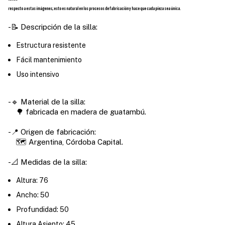
respecto a estas imágenes; esto es natural en los procesos de fabricación y hace que cada pieza sea única.
-📝 Descripción de la silla:
Estructura resistente
Fácil mantenimiento
Uso intensivo
-🔹 Material de la silla:
🌳 fabricada en madera de guatambú.
-📍 Origen de fabricación:
🗺️ Argentina, Córdoba Capital.
-📐 Medidas de la silla:
Altura: 76
Ancho: 50
Profundidad: 50
Altura Asiento: 45