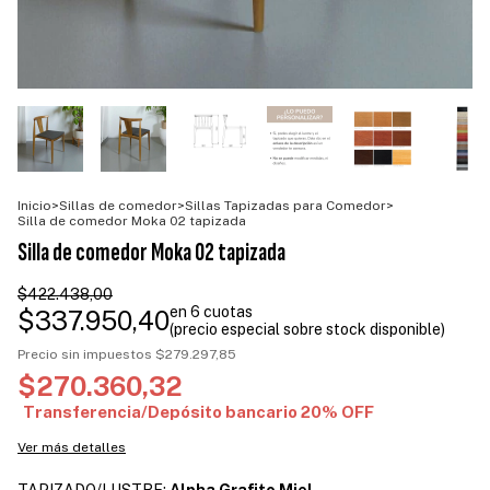
Inicio
>
Sillas de comedor
>
Sillas Tapizadas para Comedor
>
Silla de comedor Moka 02 tapizada
Silla de comedor Moka 02 tapizada
$422.438,00
$337.950,40
Precio sin impuestos
$279.297,85
$270.360,32
Ver más detalles
TAPIZADO/LUSTRE:
Alpha Grafito Miel