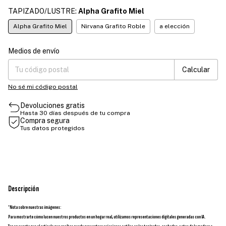
TAPIZADO/LUSTRE:
Alpha Grafito Miel
Alpha Grafito Miel
Nirvana Grafito Roble
a elección
Medios de envío
Entregas para el CP:
Cambiar CP
Calcular
No sé mi código postal
Devoluciones gratis
Hasta 30 días después de tu compra
Compra segura
Tus datos protegidos
Descripción
*Nota sobre nuestras imágenes:
Para mostrarte cómo lucen nuestros productos en un hogar real, utilizamos representaciones digitales generadas con IA.