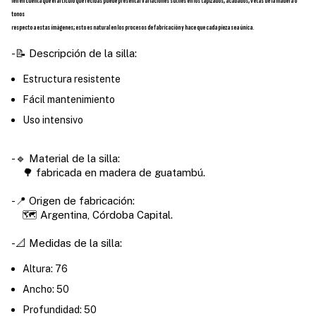
Ten en cuenta que el artículo que recibas puede presentar variaciones sutiles en los tapizados, acabados, vetas de la madera o
tonos
respecto a estas imágenes; esto es natural en los procesos de fabricación y hace que cada pieza sea única.
-📝 Descripción de la silla:
Estructura resistente
Fácil mantenimiento
Uso intensivo
-🔹 Material de la silla:
🌳 fabricada en madera de guatambú.
-📍 Origen de fabricación:
🗺️ Argentina, Córdoba Capital.
-📐 Medidas de la silla:
Altura: 76
Ancho: 50
Profundidad: 50