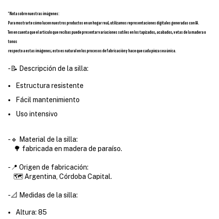
*Nota sobre nuestras imágenes:
Para mostrarte cómo lucen nuestros productos en un hogar real, utilizamos representaciones digitales generadas con IA.
Ten en cuenta que el artículo que recibas puede presentar variaciones sutiles en los tapizados, acabados, vetas de la madera o
tonos
respecto a estas imágenes; esto es natural en los procesos de fabricación y hace que cada pieza sea única.
-📝 Descripción de la silla:
Estructura resistente
Fácil mantenimiento
Uso intensivo
-🔹 Material de la silla:
🌳 fabricada en madera de paraíso.
-📍 Origen de fabricación:
🗺️ Argentina, Córdoba Capital.
-📐 Medidas de la silla:
Altura: 85