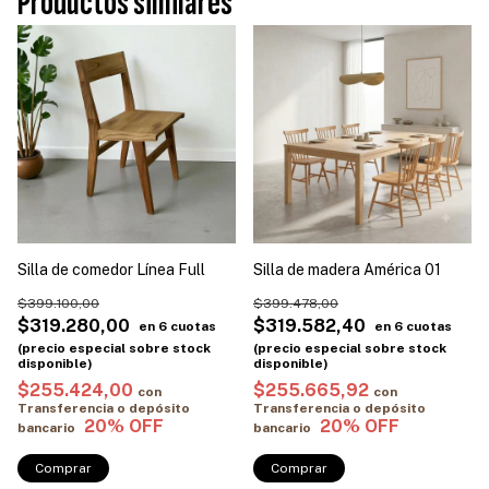
Productos similares
Silla de comedor Línea Full
Silla de madera América 01
$399.100,00
$399.478,00
$319.280,00
$319.582,40
$255.424,00
$255.665,92
con
con
Transferencia o depósito
Transferencia o depósito
bancario
bancario
Comprar
Comprar