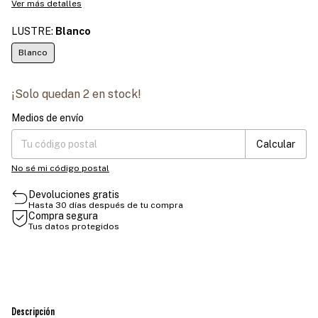
Ver más detalles
LUSTRE:
Blanco
Blanco
¡Solo quedan
2
en stock!
Medios de envío
Entregas para el CP:
Cambiar CP
Calcular
No sé mi código postal
Devoluciones gratis
Hasta 30 días después de tu compra
Compra segura
Tus datos protegidos
Descripción