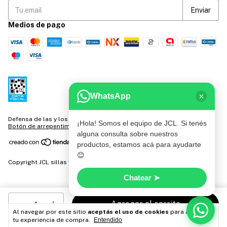
Medios de pago
WhatsApp
✕
Defensa de las y los consumidores. Para reclamos
ingresá acá.
/
¡Hola! Somos el equipo de JCL. Si tenés
Botón de arrepentimiento
alguna consulta sobre nuestros
productos, estamos acá para ayudarte
😊
Copyright JCL sillas y mesas - 2026. Todos los derechos reservados.
Chatear ➤
Al navegar por este sitio
aceptás el uso de cookies
para agilizar
tu experiencia de compra.
Entendido
2
disponibles