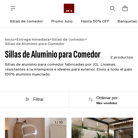
Sillas de comedor
Promo Julio
Hasta 50% OFF
Banquetas
Inicio
>
Entrega Inmediata
>
Sillas de comedor
>
Sillas de Aluminio para Comedor
Sillas de Aluminio para Comedor
2 productos
Sillas de aluminio para comedor fabricadas por JCL. Livianas,
resistentes a la intemperie e ideales para exterior. Envío a todo el país.
100% aluminio inyectado
Ordenar por:
Filtrar
Más vendidos
1
/
10
1
/
10