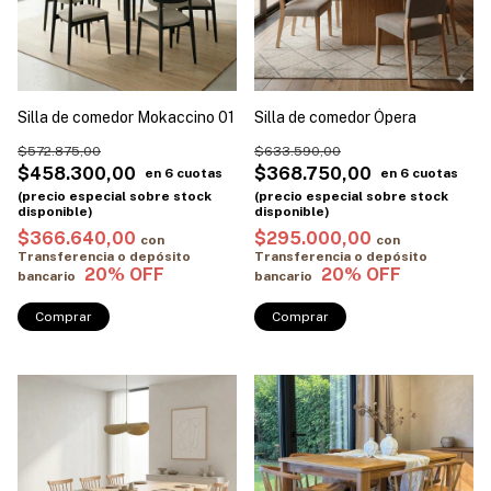
Silla de comedor Mokaccino 01
Silla de comedor Ópera
$572.875,00
$633.590,00
$458.300,00
$368.750,00
$366.640,00
$295.000,00
con
con
Transferencia o depósito
Transferencia o depósito
bancario
bancario
Comprar
Comprar