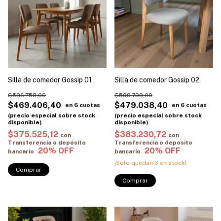
Silla de comedor Gossip 01
Silla de comedor Gossip 02
$586.758,00
$598.798,00
$469.406,40
$479.038,40
$375.525,12
$383.230,72
con
con
Transferencia o depósito
Transferencia o depósito
bancario
bancario
¡Solo quedan
3
en stock!
Comprar
Comprar