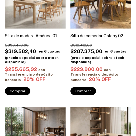
Silla de madera América 01
Silla de comedor Colony 02
$399.478,00
$513.413,00
$319.582,40
$287.375,00
$255.665,92
$229.900,00
con
con
Transferencia o depósito
Transferencia o depósito
bancario
bancario
Comprar
Comprar